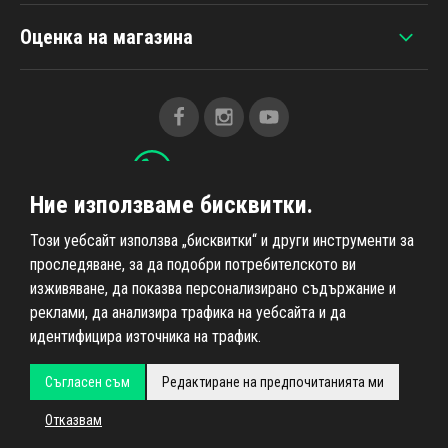
Оценка на магазина
+420 607 383 838
Ние използваме бисквитки.
Всичко за пазаруването
Този уебсайт използва „бисквитки“ и други инструменти за
проследяване, за да подобри потребителското ви
изживяване, да показва персонализирано съдържание и
Информация за нас
реклами, да анализира трафика на уебсайта и да
идентифицира източника на трафик.
Съгласен съм
Редактиране на предпочитанията ми
Всички права запазени © 2026
Ahifi.cz
, реализация
Shean.cz
Отказвам