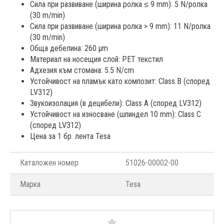
Сила при развиване (ширина ролка ≤ 9 mm): 5 N/ролка
(30 m/min)
Сила при развиване (ширина ролка > 9 mm): 11 N/ролка
(30 m/min)
Обща дебелина: 260 µm
Материал на носещия слой: PET текстил
Адхезия към стомана: 5.5 N/cm
Устойчивост на пламък като композит: Class B (според
LV312)
Звукоизолация (в децибели): Class A (според LV312)
Устойчивост на износване (шпиндел 10 mm): Class C
(според LV312)
Цена за 1 бр. лента Tesa
Каталожен номер
51026-00002-00
Марка
Tesa