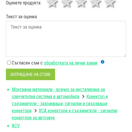
1 звезда
звезди
3 звез
4 зв
5
Оценете продукта:
Текст за оценка
Съгласен съм с
обработката на лични данни
.
ИЗПРАЩАНЕ НА ОТЗИВ
Монтажни материали - всичко за инсталиране на
озвучителна система в автомобила
Конектori и
съединители - захранващи, сигнални и свързващи
конектори
RCA конектори и съединители - сигнални
конектори за автозвук
ACV