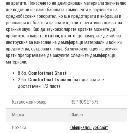
на вратите. Нанасянето на демпфиращи материали значително
ще подобри не само басовата компонента и звученето на
среднобасовия говорител, но ще предотврати и вибрации и
резонанси в областта на вратите, които негативно влияят на
крайния звук. Как да звукоизолирате вратите можете да
прочетете в нашата
статия
, в която ще намерите детайлна
инструкция за нанасяне на демпфиращи материали и всички
предимства, свързани с това. За звукоизолация на всички
врати препоръчваме да закупите следните демпфиращи
материали:
8 бр.
Comfortmat Ghost
2 бр.
Comfortmat Tsunami
(за една врата е
достатъчен 1/2 лист)
Каталожен номер
REPROSET575
Марка
Gladen
Връзки
Официален уебсайт