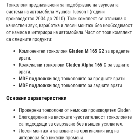
Тонколони предназначени за подобряване на звуковата
система на автомобила Hyundai Tucson I (години
производство 2004 до 2010). Този комплект се отличава с
качествен звук, изработка и лесен монтаж без необходимост
от намеса в интериора на автомобила. Част от този комплект
са следните продукти:
Компонентни тонколони
Gladen M 165 G2
за предните
врати.
Коаксиални тонколони
Gladen Alpha 165 C
за задните
врати.
MDF подложки
под тонколоните за предните врати.
MDF подложки
под тонколоните за задните врати.
Основни характеристики
Проверени тонколони от немския производител Gladen.
Благодарение на високата чувствителност тонколоните
са подходящи за свързване без външен усилвател.
Лесен монтаж и запазване на оригиналния вид на
интериора без никакви промени.