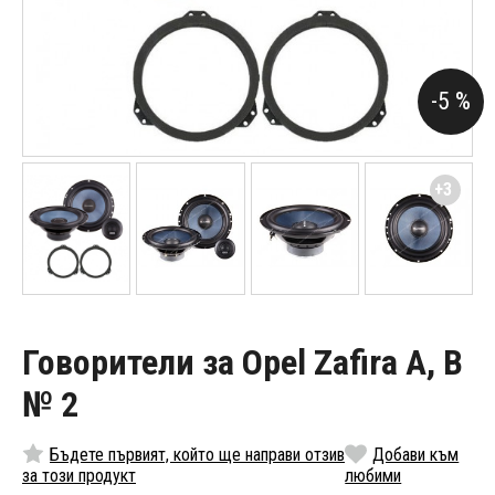
-5 %
+3
Говорители за Opel Zafira A, B
№ 2
Бъдете първият, който ще направи отзив
Добави към
за този продукт
любими