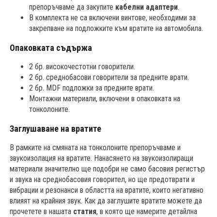
препоръчваме да закупите
кабелни адаптери
.
В комплекта не са включени винтове, необходими за
закрепване на подложките към вратите на автомобила.
Опаковката съдържа
2 бр. високочестотни говорители.
2 бр. среднобасови говорители за предните врати.
2 бр. MDF подложки за предните врати.
Монтажни материали, включени в опаковката на
тонколоните.
Заглушаване на вратите
В рамките на смяната на тонколоните препоръчваме и
звукоизолация на вратите. Нанасянето на звукоизолиращи
материали значително ще подобри не само басовия регистър
и звука на среднобасовия говорител, но ще предотврати и
вибрации и резонанси в областта на вратите, които негативно
влияят на крайния звук. Как да заглушите вратите можете да
прочетете в нашата
статия
, в която ще намерите детайлна