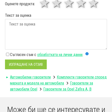
1 звезда
звезди
3 звез
4 зв
5
Оценете продукта:
Текст за оценка
Съгласен съм с
обработката на лични данни
.
ИЗПРАЩАНЕ НА ОТЗИВ
Автомобилни говорители
Комплекти говорители според
марката и модела на автомобила
Говорители за
автомобили Opel
Говорители за Opel Zafira A, B
Може би ще се интересувате и