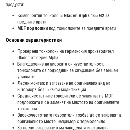
продукти:
Компонентни тонколони
Gladen Alpha 165 G2
за
предните врати.
MDF подложки
под тонколоните за предните врати.
Основни характеристики
Проверени тонколони на германския производител
Gladen от серия Alpha.
Благодарение на високата си чувствителност,
тонколоните са подходящи за свързване без външен
усилвател.
Лесен монтаж и запазване на оригиналния вид на
интериора без никакви модификации.
Средночестотните говорители се завинтват в MDF
подложката и се заменят на мястото на оригиналните
тонколони.
Високочестотните говорители трябва да се закрепят в
оригиналното място, например с термолепило.
За лесно свързване към заводската инсталация