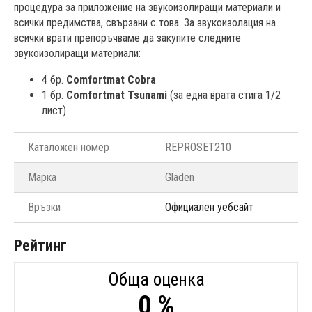
процедура за приложение на звукоизолиращи материали и
всички предимства, свързани с това. За звукоизолация на
всички врати препоръчваме да закупите следните
звукоизолиращи материали:
4 бр.
Comfortmat Cobra
1 бр.
Comfortmat Tsunami
(за една врата стига 1/2
лист)
Каталожен номер
REPROSET210
Марка
Gladen
Връзки
Официален уебсайт
Рейтинг
Обща оценка
0 %