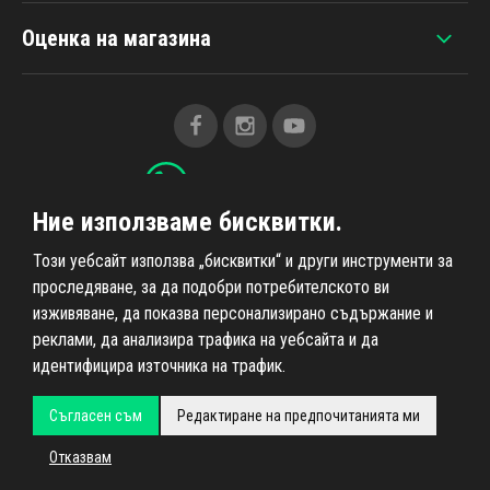
Оценка на магазина
+420 607 383 838
Ние използваме бисквитки.
Всичко за пазаруването
Този уебсайт използва „бисквитки“ и други инструменти за
проследяване, за да подобри потребителското ви
изживяване, да показва персонализирано съдържание и
Информация за нас
реклами, да анализира трафика на уебсайта и да
идентифицира източника на трафик.
Съгласен съм
Редактиране на предпочитанията ми
Всички права запазени © 2026
Ahifi.cz
, реализация
Shean.cz
Отказвам