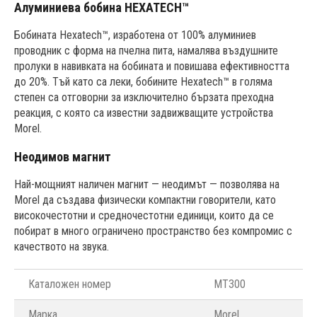
Алуминиева бобина HEXATECH™
Бобината Hexatech™, изработена от 100% алуминиев
проводник с форма на пчелна пита, намалява въздушните
пролуки в навивката на бобината и повишава ефективността
до 20%. Тъй като са леки, бобините Hexatech™ в голяма
степен са отговорни за изключително бързата преходна
реакция, с която са известни задвижващите устройства
Morel.
Неодимов магнит
Най-мощният наличен магнит — неодимът — позволява на
Morel да създава физически компактни говорители, като
високочестотни и средночестотни единици, които да се
побират в много ограничено пространство без компромис с
качеството на звука.
Каталожен номер
MT300
Марка
Morel