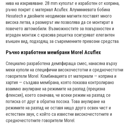
нива на изкривяване. 28 mm куполът е изработен от коприна,
ръчно покрит с материал Acuflex. Алуминиевата бобина
Hexatech и двойните неодимови магнити поставят много
висока летва, а размерът им позволява да се монтират в
повечето автомобили. Възможностите за повърхностен и
вграден монтаж с красива решетка осигуряват елегантен
външен вид, подходящ за съвременните превозни средства.
Ръчно изработени мембрани Morel Acuflex
Специално разработена демпфираща смес, нанасяна върху
меки куполи на специфични високочестотни и средночестотни
говорители Morel. Комбинацията от материали — коприна и
хартия — създава мембрана, която показва контролирано
взаимно анулиране на режимите на разпад (прецизна
флексия), което означава, че всеки режим на разпад се
потиска от друг в обратна посока. Това анулиране на
режимите на разпад не оставя нищо друго освен чист и
естествен звук, с който са известни високочестотните и
средночестотните говорители Morel.