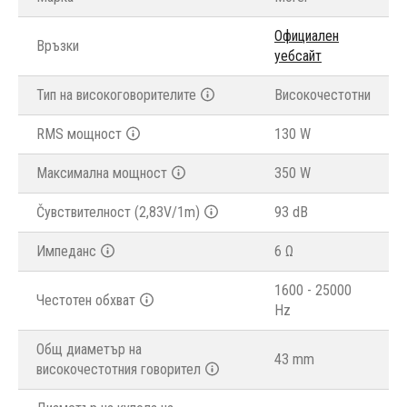
Официален
Връзки
уебсайт
Тип на високоговорителите
Високочестотни
RMS мощност
130 W
Максимална мощност
350 W
Čувствителност (2,83V/1m)
93 dB
Импеданс
6 Ω
1600 - 25000
Честотен обхват
Hz
Общ диаметър на
43 mm
високочестотния говорител