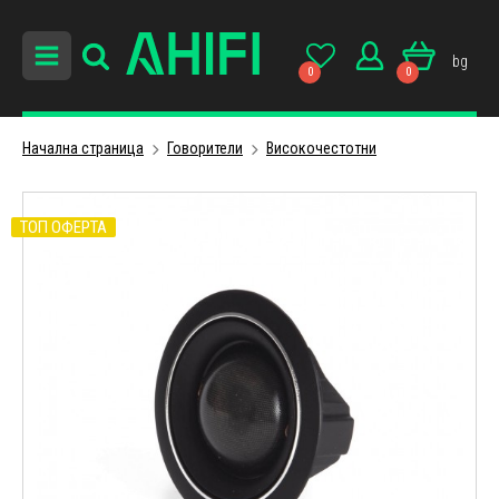
bg
0
0
Начална страница
Говорители
Високочестотни
ТОП ОФЕРТА