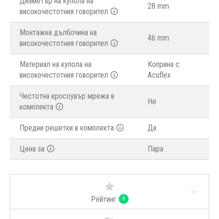
Диаметър на купола на
28 mm
високочестотния говорител
Монтажна дълбочина на
46 mm
високочестотния говорител
Материал на купола на
Коприна с
високочестотния говорител
Acuflex
Честотна кросоувър мрежа в
Не
комплекта
Предни решетки в комплекта
Да
Цена за
Пара
Рейтинг
0