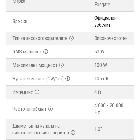
Марка
Fosgate
Официален
Връзки
уебсайт
Тип на високоговорителите
Високочестотни
RMS мощност
50 W
Максимална мощност
100 W
Чувствителност (1W/1m)
105 dB
Импеданс
4 Ω
4 000 - 20 000
Честотен обхват
Hz
Диаметър на купола на
1,0"
високочестотния говорител