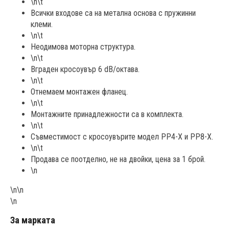
\n\t
Всички входове са на метална основа с пружинни
клеми.
\n\t
Неодимова моторна структура.
\n\t
Вграден кросоувър 6 dB/октава.
\n\t
Отнемаем монтажен фланец.
\n\t
Монтажните принадлежности са в комплекта.
\n\t
Съвместимост с кросоувърите модел PP4-X и PP8-X.
\n\t
Продава се поотделно, не на двойки, цена за 1 брой.
\n
\n\n
\n
За марката