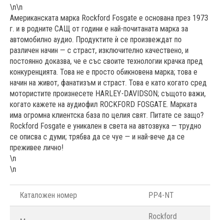
\n\n
Американската марка Rockford Fosgate е основана през 1973
г. и в родните САЩ от години е най-почитаната марка за
автомобилно аудио. Продуктите ѝ се произвеждат по
различен начин — с страст, изключително качествено, и
постоянно доказва, че е със своите технологии крачка пред
конкуренцията. Това не е просто обикновена марка; това е
начин на живот, фанатизъм и страст. Това е като когато сред
мотористите произнесете HARLEY-DAVIDSON; същото важи,
когато кажете на аудиофил ROCKFORD FOSGATE. Марката
има огромна клиентска база по целия свят. Питате се защо?
Rockford Fosgate е уникален в света на автозвука — трудно
се описва с думи; трябва да се чуе — и най-вече да се
преживее лично!
\n
\n
Каталожен номер
PP4-NT
Rockford