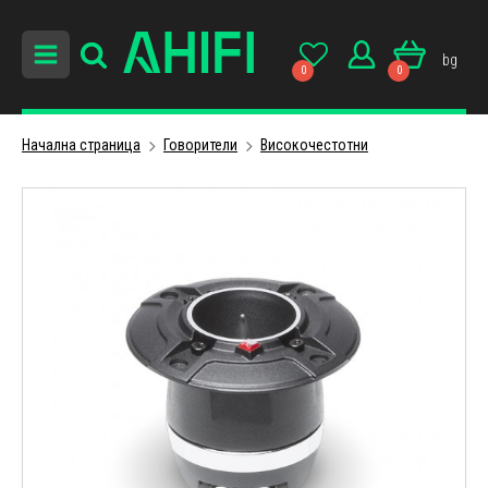
bg
0
0
Начална страница
Говорители
Високочестотни