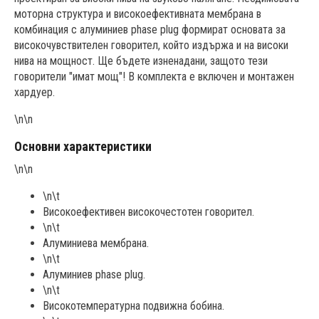
моторна структура и високоефективната мембрана в
комбинация с алуминиев phase plug формират основата за
високочувствителен говорител, който издържа и на високи
нива на мощност. Ще бъдете изненадани, защото тези
говорители "имат мощ"! В комплекта е включен и монтажен
хардуер.
\n\n
Основни характеристики
\n\n
\n\t
Високоефективен високочестотен говорител.
\n\t
Алуминиева мембрана.
\n\t
Алуминиев phase plug.
\n\t
Високотемпературна подвижна бобина.