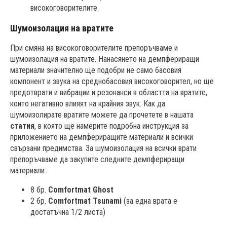
високоговорителите.
Шумоизолация на вратите
При смяна на високоговорителите препоръчваме и
шумоизолация на вратите. Нанасянето на демпфериращи
материали значително ще подобри не само басовия
компонент и звука на среднобасовия високоговорител, но ще
предотврати и вибрации и резонанси в областта на вратите,
които негативно влияят на крайния звук. Как да
шумоизолирате вратите можете да прочетете в нашата
статия
, в която ще намерите подробна инструкция за
приложението на демпфериращите материали и всички
свързани предимства. За шумоизолация на всички врати
препоръчваме да закупите следните демпфериращи
материали:
8 бр.
Comfortmat Ghost
2 бр.
Comfortmat Tsunami
(за една врата е
достатъчна 1/2 листа)