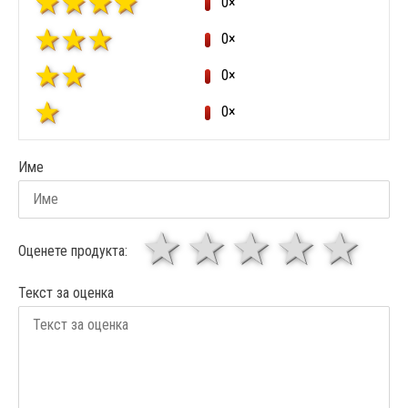
0×
0×
0×
0×
Име
1 звезда
звезди
3 звез
4 зв
5
Оценете продукта:
Текст за оценка