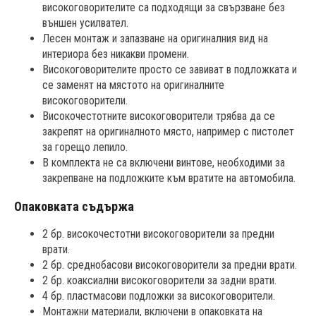
високоговорителите са подходящи за свързване без
външен усилвател.
Лесен монтаж и запазване на оригиналния вид на
интериора без никакви промени.
Високоговорителите просто се завиват в подложката и
се заменят на мястото на оригиналните
високоговорители.
Високочестотните високоговорители трябва да се
закрепят на оригиналното място, например с пистолет
за горещо лепило.
В комплекта не са включени винтове, необходими за
закрепване на подложките към вратите на автомобила.
Опаковката съдържа
2 бр. високочестотни високоговорители за предни
врати.
2 бр. среднобасови високоговорители за предни врати.
2 бр. коаксиални високоговорители за задни врати.
4 бр. пластмасови подложки за високоговорители.
Монтажни материали, включени в опаковката на