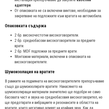
адаптери
.
От опаковката не са включени винтове, необходими за
закрепване на подложките към вратата на автомобила.
Опаковката съдържа
2 бр. високочестотни високоговорители.
2 бр. среднобасови високоговорители за предните
врати.
2 бр. MDF подложки за предните врати.
Монтажни материали, включени в опаковката на
високоговорителите.
Шумоизолация на вратите
В рамките на подмяната на високоговорителите препоръчваме
също да шумоизолирате вратите. Нанасянето на
шумоизолиращи материали значително ще подобри не само
басовата част и звука на среднобасовия високоговорител, но
ще предотврати и вибрациите и резонансите в областта на
вратите, които негативно влияят на крайния звук. Как да