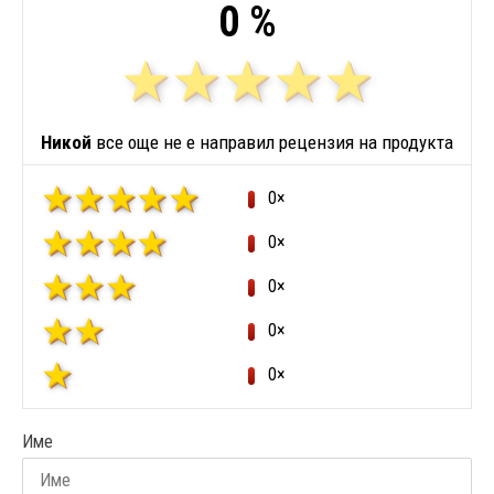
0 %
Никой
все още не е направил рецензия на продукта
0×
0×
0×
0×
0×
Име