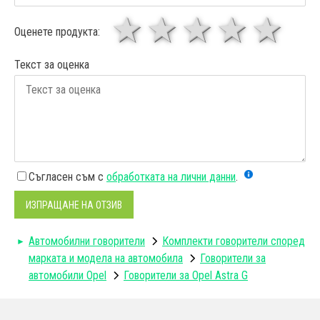
1 звезда
звезди
3 звез
4 зв
5
Оценете продукта:
Текст за оценка
Съгласен съм с
обработката на лични данни
.
ИЗПРАЩАНЕ НА ОТЗИВ
Автомобилни говорители
Комплекти говорители според
марката и модела на автомобила
Говорители за
автомобили Opel
Говорители за Opel Astra G