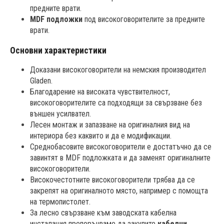
предните врати.
MDF подложки
под високоговорителите за предните
врати.
Основни характеристики
Доказани високоговорители на немския производител
Gladen.
Благодарение на високата чувствителност,
високоговорителите са подходящи за свързване без
външен усилвател.
Лесен монтаж и запазване на оригиналния вид на
интериора без каквито и да е модификации.
Среднобасовите високоговорители е достатъчно да се
завинтят в MDF подложката и да заменят оригиналните
високоговорители.
Високочестотните високоговорители трябва да се
закрепят на оригиналното място, например с помощта
на термопистолет.
За лесно свързване към заводската кабелна
инсталация препоръчваме да закупите
кабелни