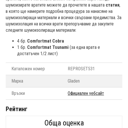
шумоизирате вратите можете да прочетете в нашата
статия
,
в която ще намерите подробна процедура за нанасяне на
шумоизолиращи материали и всички свързани предимства. За
шумоизолация на всички врати препоръчваме да закупите
следните шумоизолиращи материали:
4 бр.
Comfortmat Cobra
1 бр.
Comfortmat Tsunami
(за една врата е
достатъчен 1/2 лист)
Каталожен номер
REPROSET531
Марка
Gladen
Връзки
Официален уебсайт
Рейтинг
Обща оценка