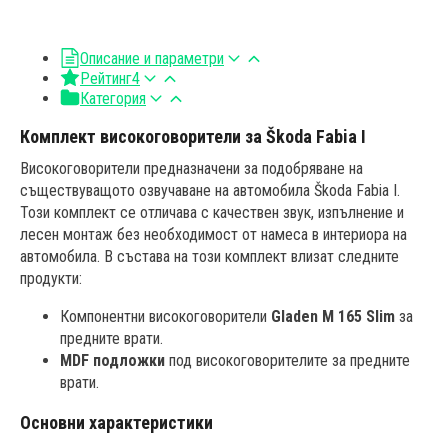
Описание и параметри
Рейтинг
4
Категория
Комплект високоговорители за Škoda Fabia I
Високоговорители предназначени за подобряване на
съществуващото озвучаване на автомобила Škoda Fabia I.
Този комплект се отличава с качествен звук, изпълнение и
лесен монтаж без необходимост от намеса в интериора на
автомобила. В състава на този комплект влизат следните
продукти:
Компонентни високоговорители
Gladen M 165 Slim
за
предните врати.
MDF подложки
под високоговорителите за предните
врати.
Основни характеристики