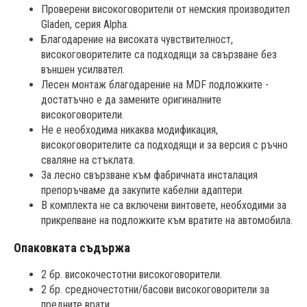
Проверени високоговорители от немския производител
Gladen, серия Alpha.
Благодарение на високата чувствителност,
високоговорителите са подходящи за свързване без
външен усилвател.
Лесен монтаж благодарение на MDF подложките -
достатъчно е да замените оригиналните
високоговорители.
Не е необходима никаква модификация,
високоговорителите са подходящи и за версия с ръчно
сваляне на стъклата.
За лесно свързване към фабричната инсталация
препоръчваме да закупите кабелни адаптери.
В комплекта не са включени винтовете, необходими за
прикрепване на подложките към вратите на автомобила.
Опаковката съдържа
2 бр. високочестотни високоговорители.
2 бр. средночестотни/басови високоговорители за
предните врати.