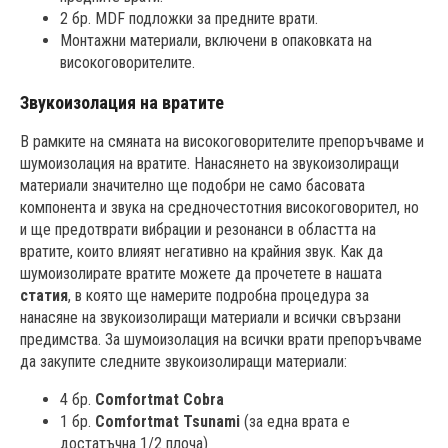
2 бр. MDF подложки за предните врати.
Монтажни материали, включени в опаковката на
високоговорителите.
Звукоизолация на вратите
В рамките на смяната на високоговорителите препоръчваме и
шумоизолация на вратите. Нанасянето на звукоизолиращи
материали значително ще подобри не само басовата
компонента и звука на средночестотния високоговорител, но
и ще предотврати вибрации и резонанси в областта на
вратите, които влияят негативно на крайния звук. Как да
шумоизолирате вратите можете да прочетете в нашата
статия
, в която ще намерите подробна процедура за
нанасяне на звукоизолиращи материали и всички свързани
предимства. За шумоизолация на всички врати препоръчваме
да закупите следните звукоизолиращи материали:
4 бр.
Comfortmat Cobra
1 бр.
Comfortmat Tsunami
(за една врата е
достатъчна 1/2 плоча)