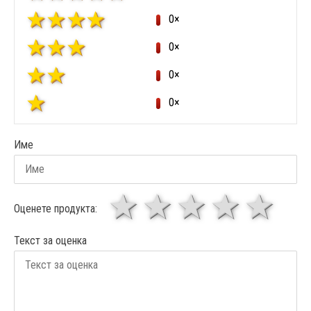
0×
0×
0×
0×
Име
1 звезда
звезди
3 звез
4 зв
5
Оценете продукта:
Текст за оценка