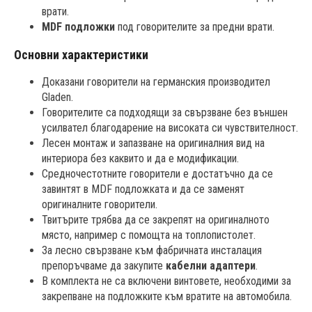
врати.
MDF подложки
под говорителите за предни врати.
Основни характеристики
Доказани говорители на германския производител
Gladen.
Говорителите са подходящи за свързване без външен
усилвател благодарение на високата си чувствителност.
Лесен монтаж и запазване на оригиналния вид на
интериора без каквито и да е модификации.
Средночестотните говорители е достатъчно да се
завинтят в MDF подложката и да се заменят
оригиналните говорители.
Твитърите трябва да се закрепят на оригиналното
място, например с помощта на топлопистолет.
За лесно свързване към фабричната инсталация
препоръчваме да закупите
кабелни адаптери
.
В комплекта не са включени винтовете, необходими за
закрепване на подложките към вратите на автомобила.