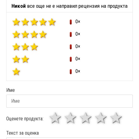
Никой
все още не е направил рецензия на продукта
0×
0×
0×
0×
0×
Име
1 звезда
звезди
3 звез
4 зв
5
Оценете продукта:
Текст за оценка