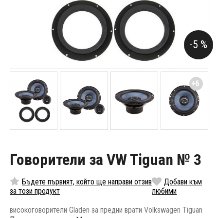
-5 %
+6
Говорители за VW Tiguan № 3
Бъдете първият, който ще направи отзив
Добави към
за този продукт
любими
високоговорители Gladen за предни врати Volkswagen Tiguan