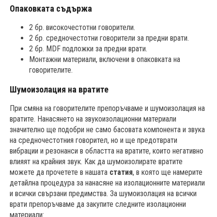
Опаковката съдържа
2 бр. високочестотни говорители.
2 бр. средночестотни говорители за предни врати.
2 бр. MDF подложки за предни врати.
Монтажни материали, включени в опаковката на
говорителите.
Шумоизолация на вратите
При смяна на говорителите препоръчваме и шумоизолация на
вратите. Нанасянето на звукоизолационни материали
значително ще подобри не само басовата компонента и звука
на средночестотния говорител, но и ще предотврати
вибрации и резонанси в областта на вратите, които негативно
влияят на крайния звук. Как да шумоизолирате вратите
можете да прочетете в нашата
статия
, в която ще намерите
детайлна процедура за нанасяне на изолационните материали
и всички свързани предимства. За шумоизолация на всички
врати препоръчваме да закупите следните изолационни
материали: