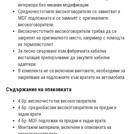
интериора без никакви модификации.
Средночестотните високоговорители се завинтват в
MDF подложката и се заменят с оригиналните
високоговорители.
Високочестотните високоговорители трябва да се
закрепят на оригиналното място, например с помощта
на термопистолет.
За лесно свързване към фабричната кабелна
инсталация препоръчваме да закупите кабелни
адаптери.
В комплекта не са включени винтовете, необходими за
закрепване на подложките към вратите на автомобила.
Съдържание на опаковката
4 бр. високочестотни високоговорители.
4 бр. среднобасови високоговорители за предни и
задни врати.
4 бр. MDF подложки за предни и задни врати.
Монтажни материали, включени в опаковката на
високоговорителите.