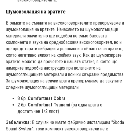
Шумоизолация на вратите
В рамките на смяната на високоговорителите препоръчваме и
шумоизолация на вратите. Нанасянето на шумопоглъщащи
материали значително ще подобри не само басовата
компонента и звука на среднобасовия високоговорител, но и
ще предотврати вибрации и резонанси в областта на вратите,
които негативно влияят на крайния звук. Как да шумоизирате
вратите можете да прочетете в нашата статия, в която ще
намерите подробна инструкция при полагането на
шумопоглъщащите материали и всички свързани предимства.
За шумоизолация на всички врати препоръчваме да закупите
следните шумопоглъщащи материали:
8 бр.
Comfortmat Cobra
2 бр.
Comfortmat Tsunami
(за една врата е
достатъчен 1/2 лист)
Забележка:
В случай че имате фабрично инсталирана "Škoda
Sound System", този комплект високоговорители не е