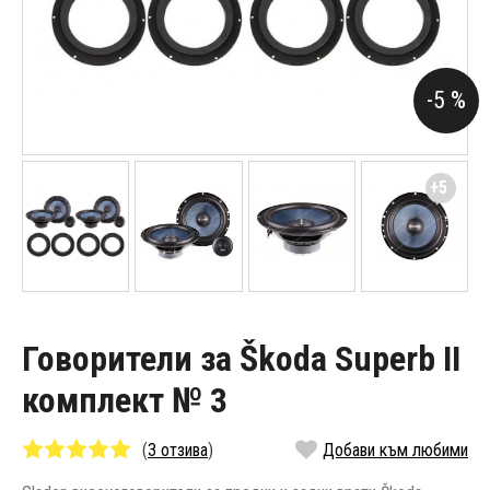
-5 %
+5
Говорители за Škoda Superb II
комплект № 3
(
3 отзива
)
Добави към любими