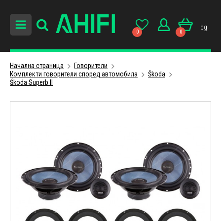
bg
0
0
Начална страница
Говорители
Комплекти говорители според автомобила
Škoda
Škoda Superb II