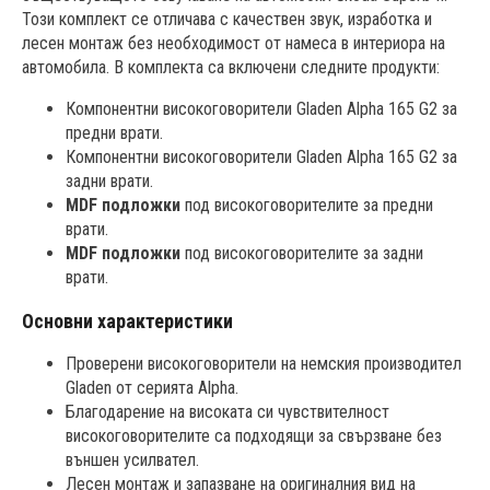
Този комплект се отличава с качествен звук, изработка и
лесен монтаж без необходимост от намеса в интериора на
автомобила. В комплекта са включени следните продукти:
Компонентни високоговорители Gladen Alpha 165 G2 за
предни врати.
Компонентни високоговорители Gladen Alpha 165 G2 за
задни врати.
MDF подложки
под високоговорителите за предни
врати.
MDF подложки
под високоговорителите за задни
врати.
Основни характеристики
Проверени високоговорители на немския производител
Gladen от серията Alpha.
Благодарение на високата си чувствителност
високоговорителите са подходящи за свързване без
външен усилвател.
Лесен монтаж и запазване на оригиналния вид на