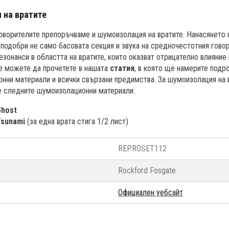
 на вратите
говорителите препоръчваме и шумоизолация на вратите. Нанасянето
подобри не само басовата секция и звука на средночестотния гово
зонанси в областта на вратите, които оказват отрицателно влияние 
е можете да прочетете в нашата
статия
, в която ще намерите подр
нни материали и всички свързани предимства. За шумоизолация на 
е следните шумоизолационни материали:
Ghost
Tsunami
(за една врата стига 1/2 лист)
REPROSET112
Rockford Fosgate
Официален уебсайт