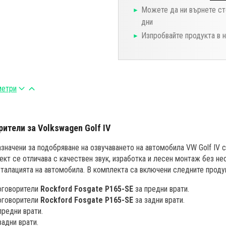
Можете да ни върнете ст
дни
Изпробвайте продукта в 
метри
ители за Volkswagen Golf IV
значени за подобряване на озвучаването на автомобила VW Golf IV с
ект се отличава с качествен звук, изработка и лесен монтаж без н
талацията на автомобила. В комплекта са включени следните проду
оговорители
Rockford Fosgate P165-SE
за предни врати.
оговорители
Rockford Fosgate P165-SE
за задни врати.
предни врати.
задни врати.