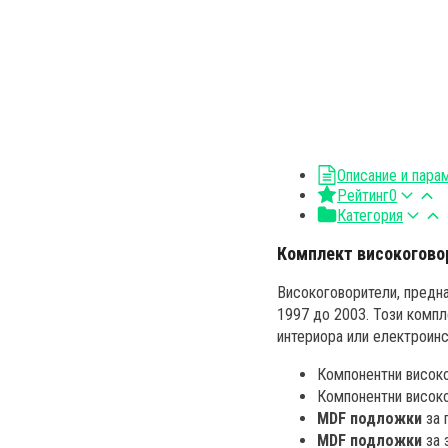
Описание и пара
Рейтинг
0
Категория
Комплект високоговор
Високоговорители, предна
1997 до 2003. Този компл
интериора или електроинс
Компонентни висок
Компонентни висок
MDF подложки
за 
MDF подложки
за 