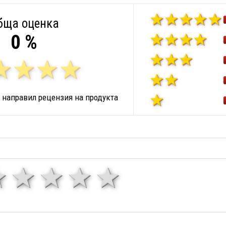
бща оценка
0 %
 направил рецензия на продукта
1 звезда
звезди
3 звезди
4 звезди
5 звезд