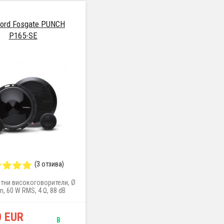
ford Fosgate PUNCH
P165-SE
(3 отзива)
тни високоговорители, Ø
, 60 W RMS, 4 Ω, 88 dB
m), монтажна дълбочина
57 mm
0 EUR
В