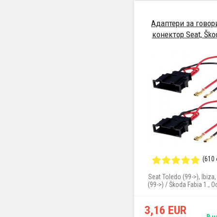
Адаптери за говор
конектор Seat, Ško
(610
Seat Toledo (99->), Ibiza
(99->) / Škoda Fabia 1., Oc
VW Golf IV + Bora, Passat
3,16 EUR
В н