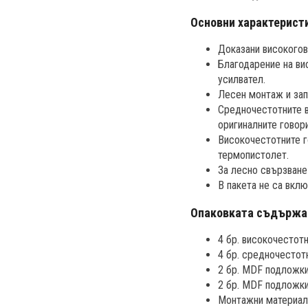
Основни характерист
Доказани високогов
Благодарение на ви
усилвател.
Лесен монтаж и зап
Средночестотните в
оригиналните говор
Високочестотните г
термопистолет.
За лесно свързване
В пакета не са вкл
Опаковката съдържа
4 бр. високочестотн
4 бр. средночестот
2 бр. MDF подложки
2 бр. MDF подложки
Монтажни материали