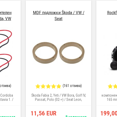
ителен
MDF подложки Škoda / VW /
Rock
da, VW
Seat
 отзива)
(161 отзива)
, Cordoba
Škoda Fabia 2, Yeti / VW Bora, Golf IV,
компонен
tavia 1. /
Passat, Polo (02->) / Seat Leon,
165 mm
 (11/96->)
Toledo (96->)
(2,83V/1
11,56 EUR
199,0
аличност
В наличност