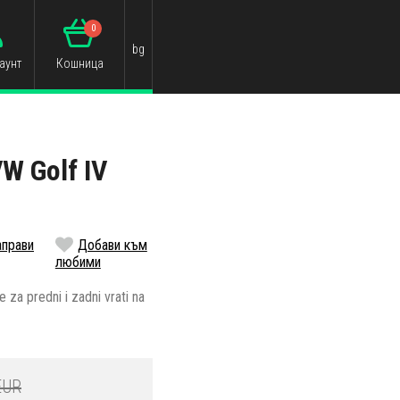
0
bg
аунт
Кошница
W Golf IV
аправи
Добави към
любими
za predni i zadni vrati na
EUR