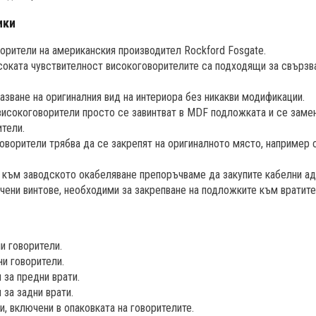
ики
орители на американския производител Rockford Fosgate.
соката чувствителност високоговорителите са подходящи за свързв
азване на оригиналния вид на интериора без никакви модификации.
исокоговорители просто се завинтват в MDF подложката и се замен
ители.
оворители трябва да се закрепят на оригиналното място, например 
 към заводското окабеляване препоръчваме да закупите кабелни ад
ючени винтове, необходими за закрепване на подложките към вратите
и говорители.
ни говорители.
 за предни врати.
 за задни врати.
, включени в опаковката на говорителите.