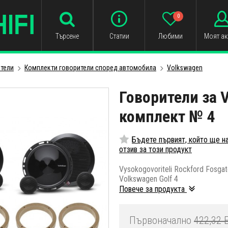
0
Търсене
Статии
Любими
Моят ак
тели
Комплекти говорители според автомобила
Volkswagen
Говорители за V
комплект № 4
Бъдете първият, който ще н
отзив за този продукт
Vysokogovoriteli Rockford Fosgate 
Volkswagen Golf 4
Повече за продукта
Първоначално
422,32 