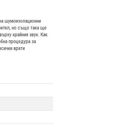
 на шумоизолационни
рител, но също така ще
върху крайния звук. Как
обна процедура за
всички врати