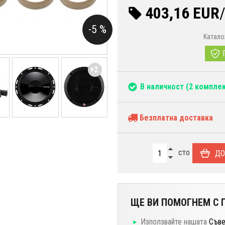
403,16 EUR
-5 %
Катало
+2
В наличност
(2 комплек
Безплатна доставка
сто
ДО
ЩЕ ВИ ПОМОГНЕМ С П
Използвайте нашата
Съве