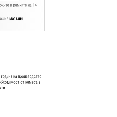
оките в рамките на 14
нашия
магазин
 година на производство
еобходимост от намеса в
кти: