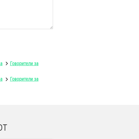
ла
Говорители за
ла
Говорители за
от