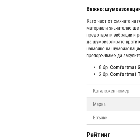
Важно: шумоизолация
Като част от смяната на 
материали значително ще 
предотврати вибрации и ре
да шумоизолирате вратит
нанасяне на шумоизолацио
препоръчваме да закупит
8 бр.
Comfortmat 
2 бр.
Comfortmat 
Каталожен номер
Марка
Връзки
Рейтинг