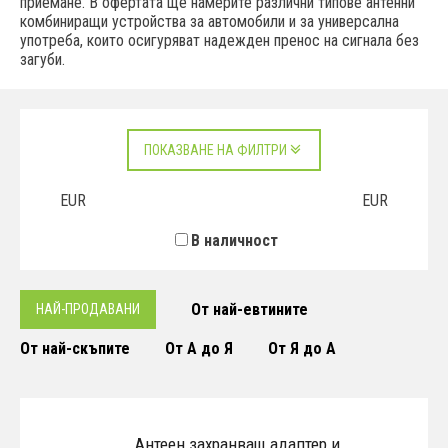
приемане. В офертата ще намерите различни типове антенни
комбиниращи устройства за автомобили и за универсална
употреба, които осигуряват надежден пренос на сигнала без
загуби.
ПОКАЗВАНЕ НА ФИЛТРИ
EUR
EUR
В наличност
От най-евтините
НАЙ-ПРОДАВАНИ
От най-скъпите
От А до Я
От Я до А
Антеен захранващ адаптер и