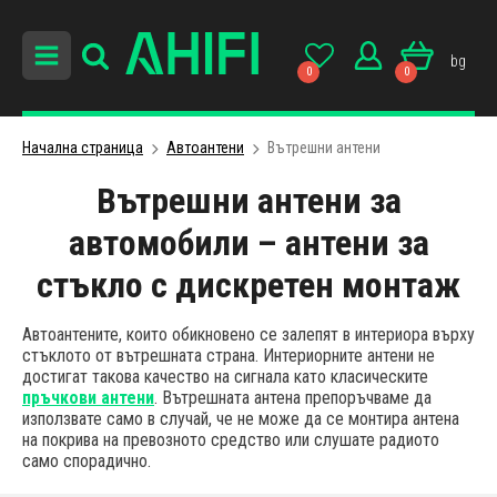
bg
0
0
Начална страница
Автоантени
Вътрешни антени
Вътрешни антени за
автомобили – антени за
стъкло с дискретен монтаж
Автоантените, които обикновено се залепят в интериора върху
стъклото от вътрешната страна. Интериорните антени не
достигат такова качество на сигнала като класическите
пръчкови антени
. Вътрешната антена препоръчваме да
използвате само в случай, че не може да се монтира антена
на покрива на превозното средство или слушате радиото
само спорадично.