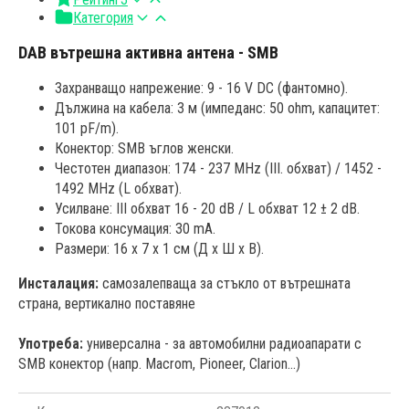
Категория
DAB вътрешна активна антена - SMB
Захранващо напрежение: 9 - 16 V DC (фантомно).
Дължина на кабела: 3 м (импеданс: 50 ohm, капацитет:
101 pF/m).
Конектор: SMB ъглов женски.
Честотен диапазон: 174 - 237 MHz (III. обхват) / 1452 -
1492 MHz (L обхват).
Усилване: III обхват 16 - 20 dB / L обхват 12 ± 2 dB.
Токова консумация: 30 mA.
Размери: 16 x 7 x 1 см (Д x Ш x В).
Инсталация:
самозалепваща за стъкло от вътрешната
страна, вертикално поставяне
Употреба:
универсална - за автомобилни радиоапарати с
SMB конектор (напр. Macrom, Pioneer, Clarion...)