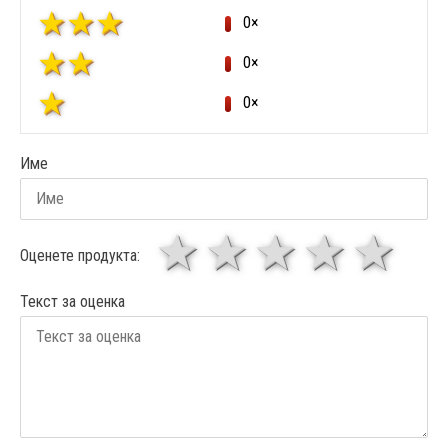
0×
0×
0×
Име
1 звезда
звезди
3 звез
4 зв
5
Оценете продукта:
Текст за оценка