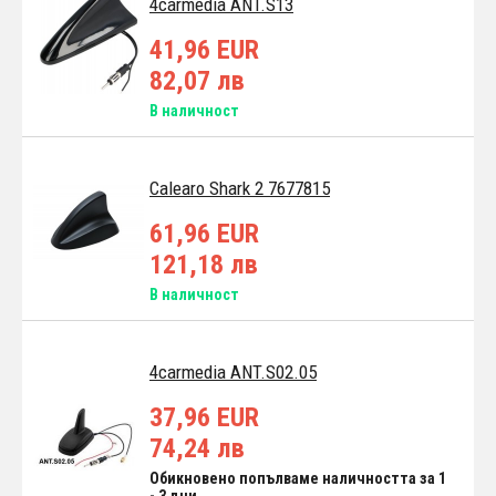
4carmedia ANT.S13
41,96 EUR
82,07 лв
В наличност
Calearo Shark 2 7677815
61,96 EUR
121,18 лв
В наличност
4carmedia ANT.S02.05
37,96 EUR
74,24 лв
Обикновено попълваме наличността за 1
- 3 дни