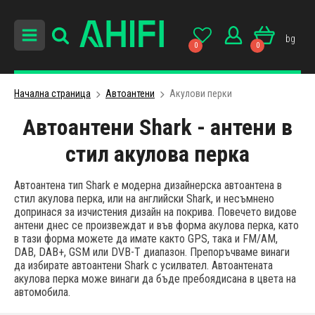
bg
0
0
Начална страница
Автоантени
Акулови перки
Автоантени Shark - антени в
стил акулова перка
Автоантена тип Shark е модерна дизайнерска автоантена в
стил акулова перка, или на английски Shark, и несъмнено
допринася за изчистения дизайн на покрива. Повечето видове
антени днес се произвеждат и във форма акулова перка, като
в тази форма можете да имате както GPS, така и FM/AM,
DAB, DAB+, GSM или DVB-T диапазон. Препоръчваме винаги
да избирате автоантени Shark с усилвател. Автоантената
акулова перка може винаги да бъде пребоядисана в цвета на
автомобила.