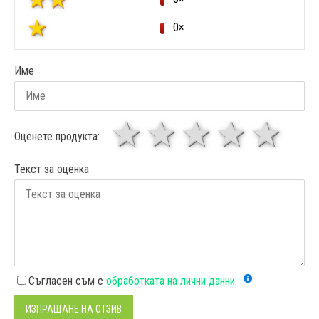
0×
Име
1 звезда
звезди
3 звез
4 зв
5
Оценете продукта:
Текст за оценка
Съгласен съм с
обработката на лични данни
.
ИЗПРАЩАНЕ НА ОТЗИВ