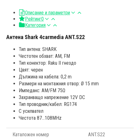
Описание и параметри
Рейтинг
0
Категория
Антена Shark 4carmedia ANT.S22
Тип антена: SHARK
Честотен обхват: AM, FM
Тип конектор: Raku II гнездо
Цвят: черен
Дължина на кабела: 0,2 m
Размери на монтажния отвор: Ø 15 mm
Импеданс: AM/FM 75Ω
Захранващо напрежение 12V DC
Тип проводник/кабел: RG174
С усилвател
Честота 87...108MHz
Каталожен номер
ANT.S22