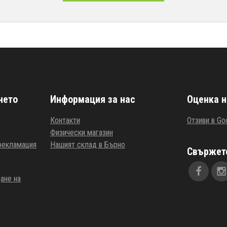
нето
Информация за нас
Оценка н
Контакти
Отзиви в Go
Физически магазин
 рекламация
Нашият склад в Бърно
Свържете
ане на