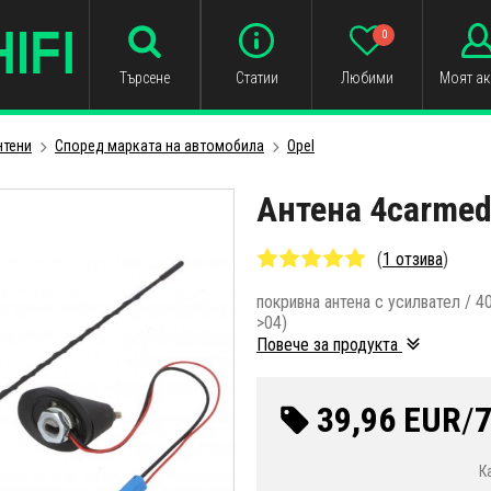
0
Търсене
Статии
Любими
Моят ак
нтени
Cпоред маркатa на автомобила
Opel
Aнтена 4carmed
(
1 отзива
)
покривна антена с усилвател / 4
>04)
Повече за продукта
39,96 EUR
/
7
К