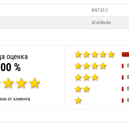
ANT.03.2
4CarMedia
а оценка
00 %
но от клиента