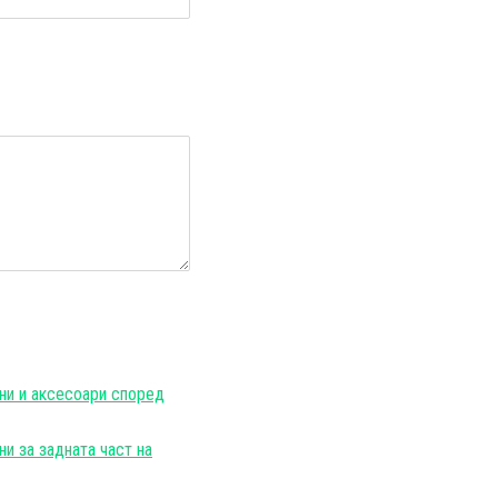
и
ни и аксесоари според
ни за задната част на