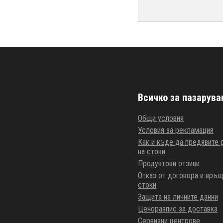
Всичко за пазарува
Общи условия
Условия за рекламация
Как и къде да предявите
на стоки
Продуктови отзиви
Отказ от договора и връщ
стоки
Защита на личните данни
Ценоразпис за доставка
Сервизни центрове