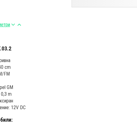
метри
.03.2
кривна
40 cm
AM/FM
Opel GM
 0,3 m
иксиран
ение: 12V DC
били: