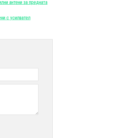
лни антени за предната
ени с усилвател