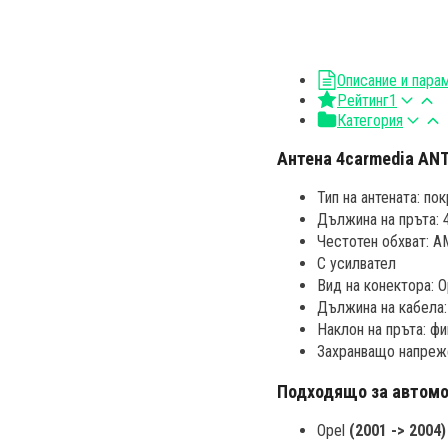
Описание и пара
Рейтинг
1
Категория
Aнтена 4carmedia ANT
Тип на антената: по
Дължина на пръта: 
Честотен обхват: 
С усилвател
Вид на конектора: 
Дължина на кабела:
Наклон на пръта: ф
Захранващо напреж
Подходящо за автомо
Opel
(2001 -> 2004)