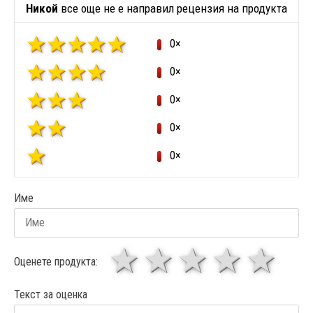
Никой
все още не е направил рецензия на продукта
0×
0×
0×
0×
0×
Име
1 звезда
звезди
3 звез
4 зв
5
Оценете продукта:
Текст за оценка