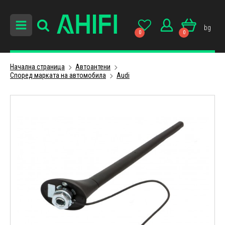
bg
0
0
Начална страница
Автоантени
Cпоред маркатa на автомобила
Audi