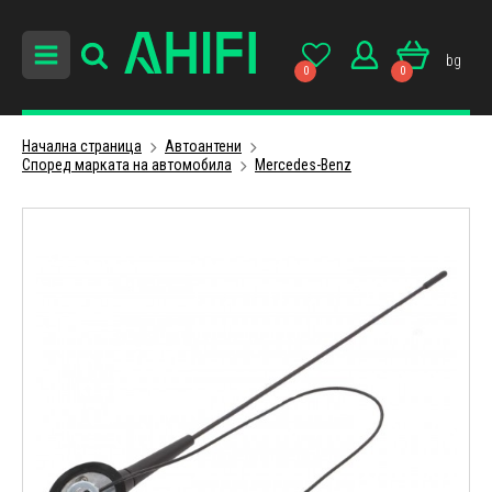
bg
0
0
Начална страница
Автоантени
Cпоред маркатa на автомобила
Mercedes-Benz