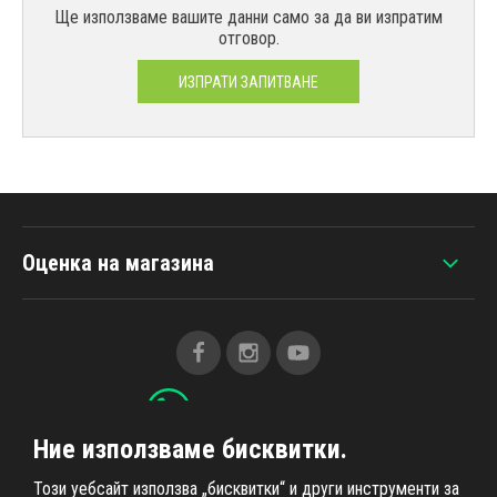
Ще използваме вашите данни само за да ви изпратим
отговор.
ИЗПРАТИ ЗАПИТВАНЕ
Оценка на магазина
+420 607 383 838
Ние използваме бисквитки.
Този уебсайт използва „бисквитки“ и други инструменти за
Всичко за пазаруването