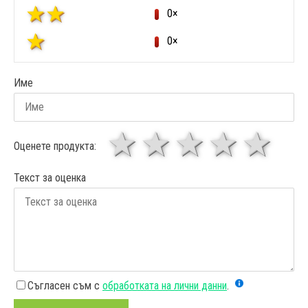
0×
0×
Име
1 звезда
звезди
3 звез
4 зв
5
Оценете продукта:
Текст за оценка
Съгласен съм с
обработката на лични данни
.