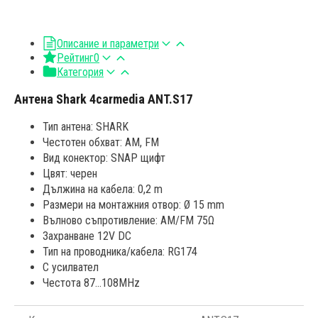
Описание и параметри
Рейтинг
0
Категория
Антена Shark 4carmedia ANT.S17
Тип антена: SHARK
Честотен обхват: AM, FM
Вид конектор: SNAP щифт
Цвят: черен
Дължина на кабела: 0,2 m
Размери на монтажния отвор: Ø 15 mm
Вълново съпротивление: AM/FM 75Ω
Захранване 12V DC
Тип на проводника/кабела: RG174
С усилвател
Честота 87...108MHz