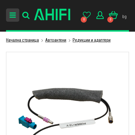
bg
0
0
Начална страница
Автоантени
Редукции и адаптери