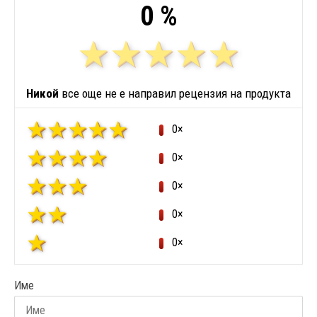
0 %
Никой
все още не е направил рецензия на продукта
0×
0×
0×
0×
0×
Име