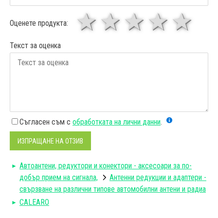
1 звезда
звезди
3 звез
4 зв
5
Оценете продукта:
Текст за оценка
Съгласен съм с
обработката на лични данни
.
ИЗПРАЩАНЕ НА ОТЗИВ
Автоантени, редуктори и конектори - аксесоари за по-
добър прием на сигнала,
Антенни редукции и адаптери -
свързване на различни типове автомобилни антени и радиа
CALEARO