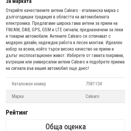
За марката
Открийте качествените антени Calearo - италианска марка с
дългогодишна традиция в областта на автомобилната
електроника. Предлагаме широка гама антени за прием на
FM/AM, DAB, GPS, GSM и LTE сигнали, предназначени за леки
и товарни автомобили. Антените Calearo се отличават с
модерен дизайн, надеждна работа и лесен монтаж. Идеален
избор за всеки, който търси високо качество на прием и
дълъг експлоатационен живот. Изберете от гамата покривни,
вътрешни или универсални антени Calearo и подобрете приема
на сигнала във вашия автомобил още днес!
Каталожен номер
7581134
Марка
Calearo
Рейтинг
Обща оценка