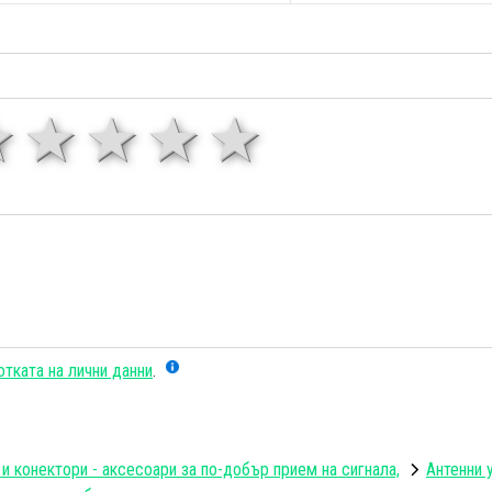
1 звезда
звезди
3 звезди
4 звезди
5 звезд
тката на лични данни
.
 и конектори - аксесоари за по-добър прием на сигнала,
Антенни 