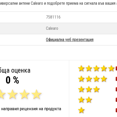
ниверсални антени Calearo и подобрете приема на сигнала във ваши
7581116
Calearo
Официална уеб презентация
бща оценка
0 %
 направил рецензия на продукта