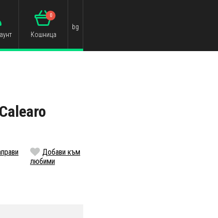
0
bg
аунт
Кошница
Calearo
аправи
Добави към
любими