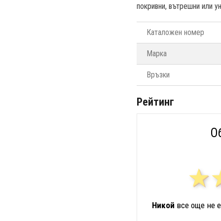
покривни, вътрешни или у
Каталожен номер
Марка
Връзки
Рейтинг
О
Никой
все още не е