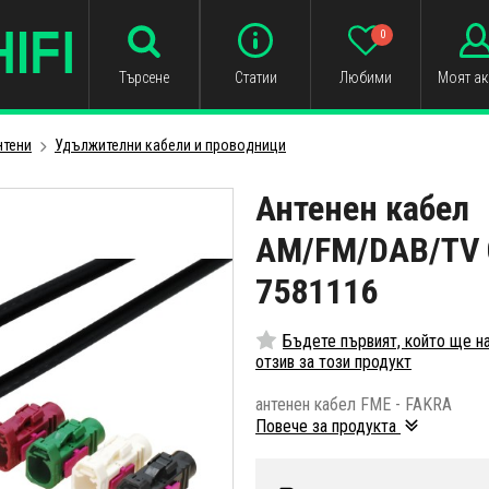
0
Търсене
Статии
Любими
Моят ак
нтени
Удължителни кабели и проводници
Антенен кабел
AM/FM/DAB/TV 
7581116
Бъдете първият, който ще н
отзив за този продукт
антенен кабел FME - FAKRA
Повече за продукта