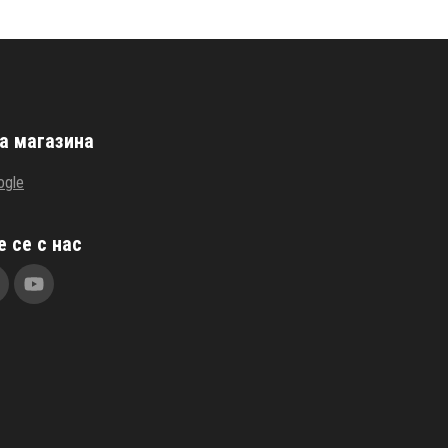
а магазина
ogle
 се с нас