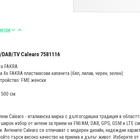
метри
/DAB/TV Calearo 7581116
та FAKRA.
 4x FAKRA пластмасови капачета (бял, лилав, черен, зелен).
тройство: FME женски.
 500 см.
тени Calearo - италианска марка с дългогодишна традиция в областт
широк избор от антени за прием на FM/AM, DAB, GPS, GSM и LTE сиг
и. Антените Calearo се отличават с модерен дизайн, надеждни харак
който търси високо качество на приема и дълъг живот. Изберете о