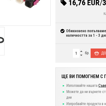
16,76 EUR
/
3
К
Обикновено попълвам
наличността за 1 - 3 дн
бр.
ДО
ЩЕ ВИ ПОМОГНЕМ С П
Използвайте нашата
Съве
Можете да ни върнете ст
дни
Изпробвайте продукта в 