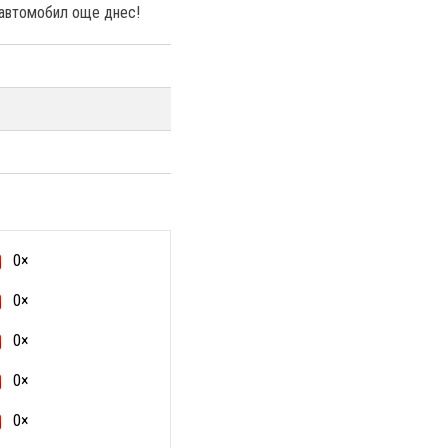
я автомобил още днес!
0×
0×
0×
0×
0×