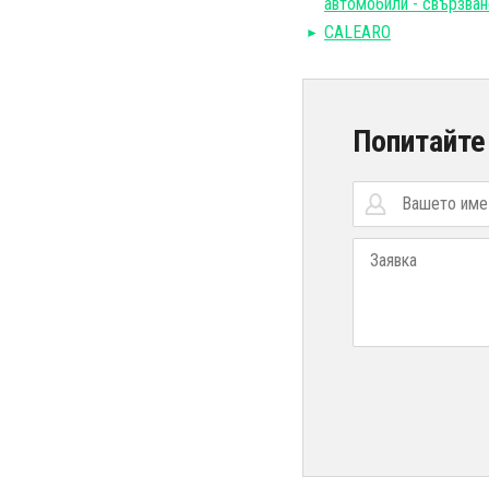
автомобили - свързван
CALEARO
Попитайте