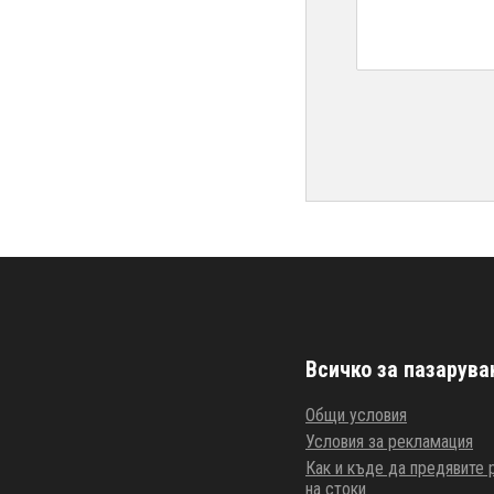
Всичко за пазарува
Общи условия
Условия за рекламация
Как и къде да предявите
на стоки