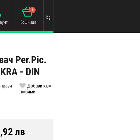
0
bg
аунт
Кошница
ач Per.Pic.
KRA - DIN
аправи
Добави към
любими
,92 лв