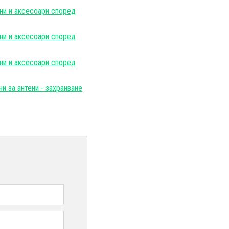
ни и аксесоари според
ни и аксесоари според
ни и аксесоари според
чи за антени - захранване