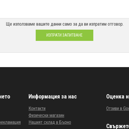
Ще използваме вашите данни само за да ви изпратим отговор.
ИЗПРАТИ ЗАПИТВАНЕ
нето
Информация за нас
Оценка н
Контакти
Отзиви в Go
Физически магазин
 рекламация
Нашият склад в Бърно
Свържете