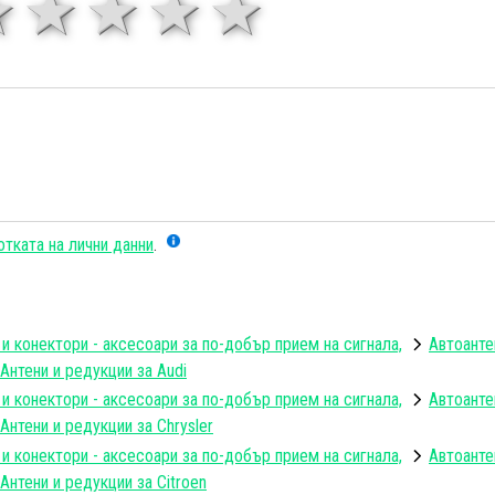
1 звезда
звезди
3 звезди
4 звезди
5 звезд
тката на лични данни
.
 и конектори - аксесоари за по-добър прием на сигнала,
Автоанте
Антени и редукции за Audi
 и конектори - аксесоари за по-добър прием на сигнала,
Автоанте
Антени и редукции за Chrysler
 и конектори - аксесоари за по-добър прием на сигнала,
Автоанте
Антени и редукции за Citroen