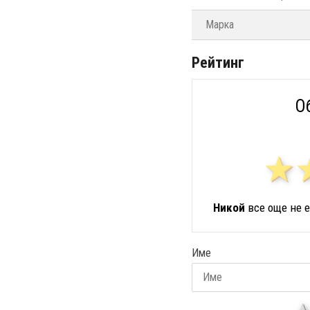
Марка
Рейтинг
О
Никой
все още не е
Име