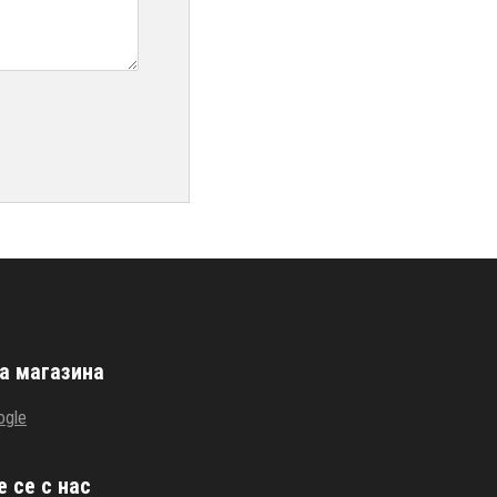
а магазина
ogle
 се с нас