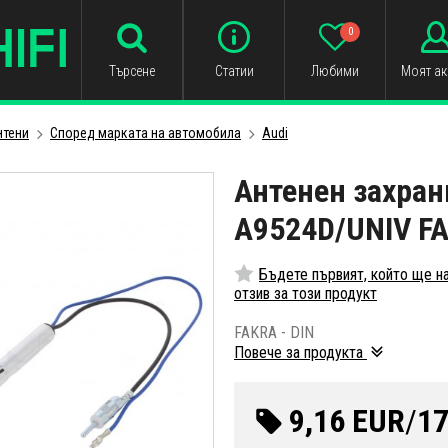
0
Търсене
Статии
Любими
Моят ак
нтени
Cпоред маркатa на автомобила
Audi
Антенен захранв
A9524D/UNIV FA
Бъдете първият, който ще н
отзив за този продукт
FAKRA - DIN
Повече за продукта
9,16 EUR
/
17