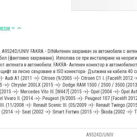
метри
c. A9524D/UNIV FAKRA - DINАнтенен захранвач за автомобили с антен
абел (фантомно захранване). Използва се при инсталиране на неори
 от антената в автомобила: FAKRA- Антенен конектор в автомобилно
O щифт за лесно свързване в ISO конектора- Дължина на кабела 40
- Audi A1 (2011 ->)- Citroen (9/2005 ->)- Citroen C1 I. (Facelift 2012 ->
15 ->)- Chrysler 200LX (2015 ->)- Dodge RAM 1500 / 2500 / 3500 (2013
015 ->)- Mercedes Vito III. [W447] (2015 ->)- Opel (2004 ->)- Opel Ast
 Vivaro II. (2014 ->)- Peugeot (9/2005 ->)- Peugeot 107 (Facelift 2012 
II. (11/2008 ->)- Renault Scenic III. (05/2009 ->)- Renault Twingo (2015
II. (2014 ->)- Seat (2002 ->)- Smart Fortwo (2015 ->)- Škoda (2002 ->)- T
A9524D/UNIV