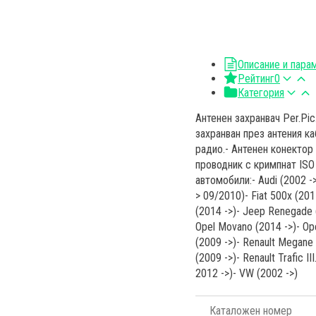
Описание и пара
Рейтинг
0
Категория
Антенен захранвач Per.Pi
захранван през антения к
радио.- Антенен конектор
проводник с кримпнат IS
автомобили:- Audi (2002 ->)
> 09/2010)- Fiat 500x (20
(2014 ->)- Jeep Renegade (2
Opel Movano (2014 ->)- Opel
(2009 ->)- Renault Megane I
(2009 ->)- Renault Trafic I
2012 ->)- VW (2002 ->)
Каталожен номер