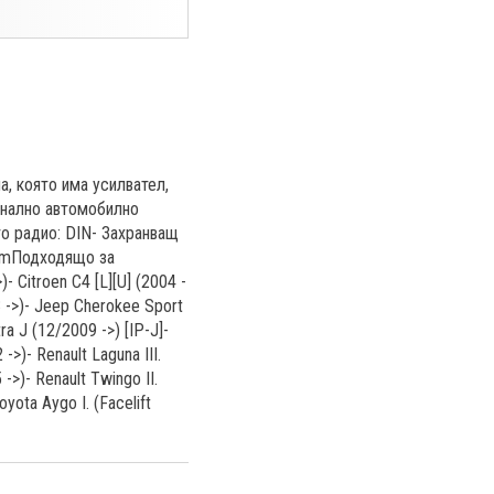
а, която има усилвател,
гинално автомобилно
то радио: DIN- Захранващ
 cmПодходящо за
)- Citroen C4 [L][U] (2004 -
 ->)- Jeep Cherokee Sport
ra J (12/2009 ->) [IP-J]-
->)- Renault Laguna III.
 ->)- Renault Twingo II.
oyota Aygo I. (Facelift