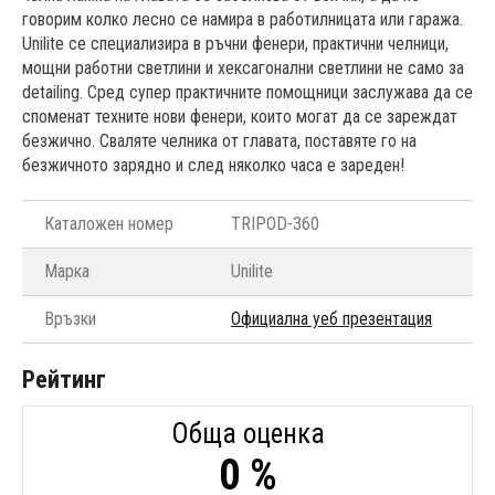
говорим колко лесно се намира в работилницата или гаража.
Unilite се специализира в ръчни фенери, практични челници,
мощни работни светлини и хексагонални светлини не само за
detailing. Сред супер практичните помощници заслужава да се
споменат техните нови фенери, които могат да се зареждат
безжично. Сваляте челника от главата, поставяте го на
безжичното зарядно и след няколко часа е зареден!
Каталожен номер
TRIPOD-360
Марка
Unilite
Връзки
Официална уеб презентация
Рейтинг
Обща оценка
0 %