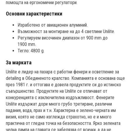
помощта на ергономични регулатори.
Основни характеристики
Изработено от авиационен алуминий.
Възможност за монтиране на до 4 светлини Unilite.
Регулируем височинен диапазон от 900 mm до
1900 mm.
Тегло: 4800 g.
За марката
Unilite е лидер на пазара с работни фенери и осветление за
detailing в Обединеното кралство. Компанията е основана още
през 1981 г. и оттогава е довела продуктите си до истинско
съвършенство. Продуктите на Unilite се отличават от
конкуренцията с изключителна издръжливост. Фенерите
Unilite издържат дори много грубо третиране, различни
падания, вода, прах и т.н. Характерна е зелено-черната им
визия, която не само изглежда страхотно, но е и много
практична от гледна точка на безопасността. Ярко зелената
челна лампа на главата се забелязва от всички, а да не