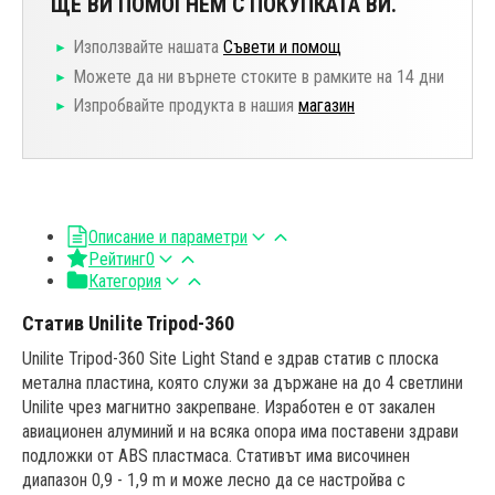
ЩЕ ВИ ПОМОГНЕМ С ПОКУПКАТА ВИ.
Използвайте нашата
Съвети и помощ
Можете да ни върнете стоките в рамките на 14 дни
Изпробвайте продукта в нашия
магазин
Описание и параметри
Рейтинг
0
Категория
Статив Unilite Tripod-360
Unilite Tripod-360 Site Light Stand е здрав статив с плоска
метална пластина, която служи за държане на до 4 светлини
Unilite чрез магнитно закрепване. Изработен е от закален
авиационен алуминий и на всяка опора има поставени здрави
подложки от ABS пластмаса. Стативът има височинен
диапазон 0,9 - 1,9 m и може лесно да се настройва с