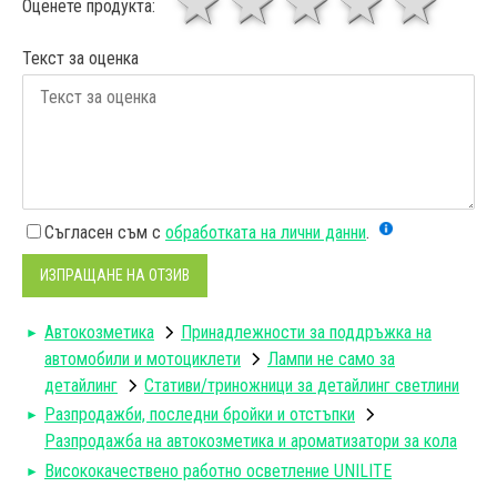
1 звезда
звезди
3 звез
4 зв
5
Оценете продукта:
Текст за оценка
Съгласен съм с
обработката на лични данни
.
ИЗПРАЩАНЕ НА ОТЗИВ
Автокозметика
Принадлежности за поддръжка на
автомобили и мотоциклети
Лампи не само за
детайлинг
Стативи/триножници за детайлинг светлини
Разпродажби, последни бройки и отстъпки
Разпродажба на автокозметика и ароматизатори за кола
Висококачествено работно осветление UNILITE