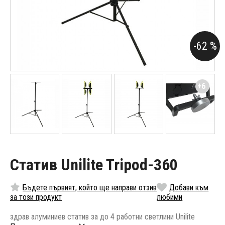
-62 %
+6
Статив Unilite Tripod-360
Бъдете първият, който ще направи отзив
Добави към
за този продукт
любими
здрав алуминиев статив за до 4 работни светлини Unilite