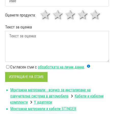
1 звезда
звезди
3 звез
4 зв
5
Оценете продукта:
Текст за оценка
Съгласен съм с
обработката на лични данни
.
ИЗПРАЩАНЕ НА ОТЗИВ
Монтажни материали - всичко за инсталиране на
озвучителна система в автомобила
Кабели и кабелни
комплекти
Y адаптери
Монтажни материали и кабели STINGER