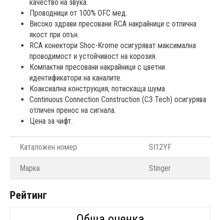
качество на звука.
Проводници от 100% OFC мед.
Високо здрави пресовани RCA накрайници с отлична
якост при опън.
RCA конектори Shoc-Krome осигуряват максимална
проводимост и устойчивост на корозия.
Компактни пресовани накрайници с цветни
идентификатори на каналите.
Коаксиална конструкция, потискаща шума.
Continuous Connection Construction (C3 Tech) осигурява
отличен пренос на сигнала.
Цена за чифт.
Каталожен номер
SI12YF
Марка
Stinger
Рейтинг
Обща оценка