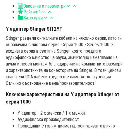
Описание и параметри
Рейтинг
1
Категория
Y адаптер Stinger SI12YF
Stinger разделя сигналните кабели на няколко серии, като ги
обозначава с числова серия. Серия 1000 - Series 1000 е
входната серия в света на Stinger, която предлага
аудиофилско качество на звука, значително намаляване на
шума и лесен монтаж благодарение на компактните размери
и характеристиките на конекторите на Stinger. В този ценови
клас тези RCA кабели трудно ще намерят конкуренция.
Отлично съотношение цена/производителност!
Ключови характеристики на Y адаптера Stinger от
серия 1000
Y адаптер - 2 x женски / 1 x мъжки.
Аудиофилска производителност.
Проводници с голям диаметър осигуряват отлично