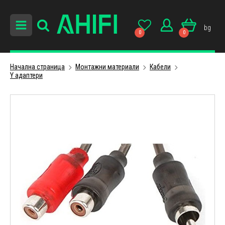
bg
0
0
Начална страница
Монтажни материали
Кабели
Y адаптери